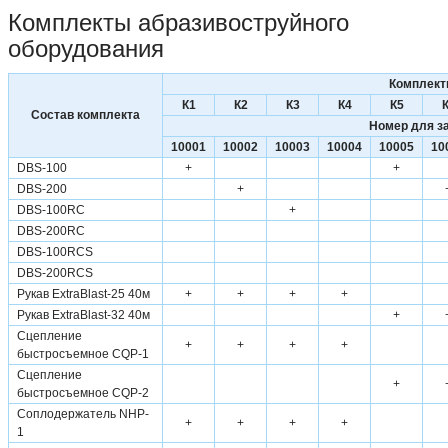
Комплекты абразивоструйного
оборудования
Комплек
К1
К2
К3
К4
К5
Состав комплекта
Номер для з
10001
10002
10003
10004
10005
10
DBS-100
+
+
DBS-200
+
DBS-100RC
+
DBS-200RC
DBS-100RCS
DBS-200RCS
Рукав ExtraBlast-25 40м
+
+
+
+
Рукав ExtraBlast-32 40м
+
Сцепление
+
+
+
+
быстросъемное CQP-1
Сцепление
+
быстросъемное CQP-2
Соплодержатель NHP-
+
+
+
+
1