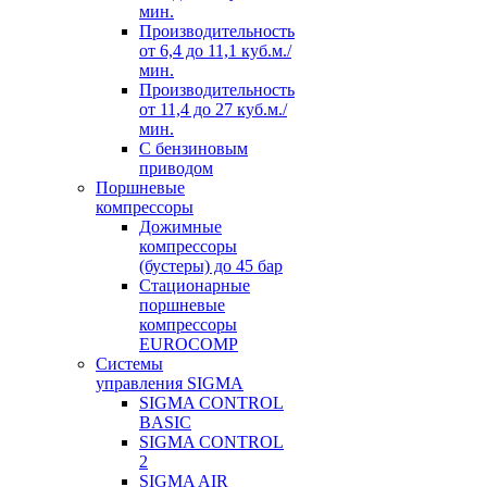
мин.
Производительноcть
от 6,4 до 11,1 куб.м./
мин.
Производительноcть
от 11,4 до 27 куб.м./
мин.
С бензиновым
приводом
Поршневые
компрессоры
Дожимные
компрессоры
(бустеры) до 45 бар
Стационарные
поршневые
компрессоры
EUROCOMP
Системы
управления SIGMA
SIGMA CONTROL
BASIC
SIGMA CONTROL
2
SIGMA AIR