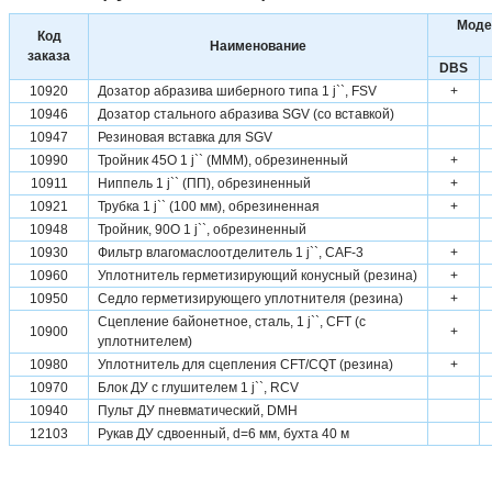
Моде
Код
Наименование
заказа
DBS
10920
Дозатор абразива шиберного типа 1 ј``, FSV
+
10946
Дозатор стального абразива SGV (со вставкой)
10947
Резиновая вставка для SGV
10990
Тройник 45О 1 ј`` (МММ), обрезиненный
+
10911
Ниппель 1 ј`` (ПП), обрезиненный
+
10921
Трубка 1 ј`` (100 мм), обрезиненная
+
10948
Тройник, 90О 1 ј``, обрезиненный
10930
Фильтр влагомаслоотделитель 1 ј``, CAF-3
+
10960
Уплотнитель герметизирующий конусный (резина)
+
10950
Седло герметизирующего уплотнителя (резина)
+
Сцепление байонетное, сталь, 1 ј``, CFT (с
10900
+
уплотнителем)
10980
Уплотнитель для сцепления CFT/CQT (резина)
+
10970
Блок ДУ с глушителем 1 ј``, RCV
10940
Пульт ДУ пневматический, DMH
12103
Рукав ДУ сдвоенный, d=6 мм, бухта 40 м