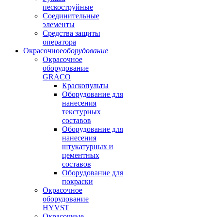
пескоструйные
Соединительные
элементы
Средства защиты
оператора
Окрасочное
оборудование
Окрасочное
оборудование
GRACO
Краскопульты
Оборудование для
нанесения
текстурных
составов
Оборудование для
нанесения
штукатурных и
цементных
составов
Оборудование для
покраски
Окрасочное
оборудование
HYVST
Окрасочные