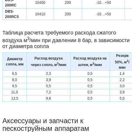
DBS-
10400
200
-10…+50
200RC
DBS-
10410
200
-10…+50
200RCS
Таблица расчета требуемого расхода сжатого
3
воздуха м
/мин при давлении 8 бар, в зависимости
от диаметра сопла
Резерв
Расход воздуха
Расход воздуха на
Диаметр
3
50%, м
/
3
3
сопла, мм
через сопло, м
/мин
шлем, м
/мин
мин
6,5
2,3
0,5
1,4
8,0
3,9
0,5
2,2
9,5
5,5
0,5
3,0
11,0
7,2
0,5
3,9
12,5
9,6
0,5
5,0
Аксессуары и запчасти к
пескоструйным аппаратам