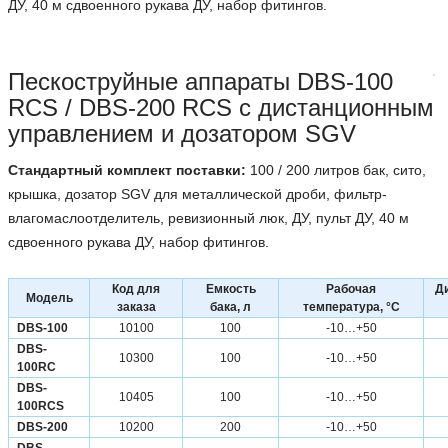
ДУ, 40 м сдвоенного рукава ДУ, набор фитингов.
Пескоструйные аппараты DBS-100
RCS / DBS-200 RCS с дистанционным
управлением и дозатором SGV
Стандартный комплект поставки:
100 / 200 литров бак, сито,
крышка, дозатор SGV для металлической дроби, фильтр-
влагомаслоотделитель, ревизионный люк, ДУ, пульт ДУ, 40 м
сдвоенного рукава ДУ, набор фитингов.
Код для
Емкость
Рабочая
Ди
Модель
заказа
бака, л
температура, °С
DBS-100
10100
100
-10…+50
DBS-
10300
100
-10…+50
100RC
DBS-
10405
100
-10…+50
100RCS
DBS-200
10200
200
-10…+50