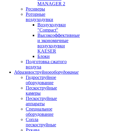
MANAGER 2
Ресиверы
Роторные
воздуходувки
Воздуходувки
"Compact"
Высокоэффективные
и экономичные
воздуходувки
KAESER
Блоки
Подготовка сжатого
воздуха
Абразивоструйное
оборудование
Гидроструйное
оборудование
Пескоструйные
камеры
Пескоструйные
аппараты
Специальное
оборудование
Сопла
пескоструйные
Рукава