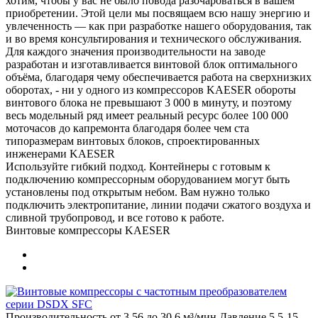
хотим, чтобы у вас не было повода разочароваться в вашем
приобретении. Этой цели мы посвящаем всю нашу энергию и
увлеченность — как при разработке нашего оборудования, так
и во время консультирования и технического обслуживания.
Для каждого значения производительности на заводе
разработан и изготавливается винтовой блок оптимального
объёма, благодаря чему обеспечивается работа на сверхнизких
оборотах, - ни у одного из компрессоров KAESER обороты
винтового блока не превышают 3 000 в минуту, и поэтому
весь модельный ряд имеет реальный ресурс более 100 000
моточасов до капремонта благодаря более чем ста
типоразмерам винтовых блоков, спроектированных
инженерами KAESER
Используйте гибкий подход. Контейнеры с готовым к
подключению компрессорным оборудованием могут быть
установлены под открытым небом. Вам нужно только
подключить электропитание, линии подачи сжатого воздуха и
сливной трубопровод, и все готово к работе.
Винтовые компрессоры KAESER
Производительность от 3,56 до 30,6 м³/мин Давление 5,5-15