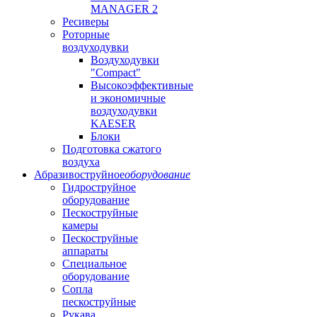
MANAGER 2
Ресиверы
Роторные
воздуходувки
Воздуходувки
"Compact"
Высокоэффективные
и экономичные
воздуходувки
KAESER
Блоки
Подготовка сжатого
воздуха
Абразивоструйное
оборудование
Гидроструйное
оборудование
Пескоструйные
камеры
Пескоструйные
аппараты
Специальное
оборудование
Сопла
пескоструйные
Рукава