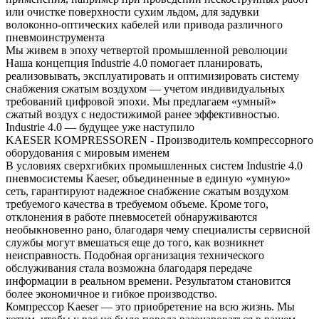
или очистке поверхности сухим льдом, для задувки
волоконно-оптических кабелей или привода различного
пневмоинструмента
Мы живем в эпоху четвертой промышленной революции
Наша концепция Industrie 4.0 помогает планировать,
реализовывать, эксплуатировать и оптимизировать систему
снабжения сжатым воздухом — учетом индивидуальных
требований цифровой эпохи. Мы предлагаем «умный»
сжатый воздух с недостижимой ранее эффективностью.
Industrie 4.0 — будущее уже наступило
KAESER KOMPRESSOREN - Производитель компрессорного
оборудования с мировым именем
В условиях сверхгибких промышленных систем Industrie 4.0
пневмосистемы Kaeser, объединенные в единую «умную»
сеть, гарантируют надежное снабжение сжатым воздухом
требуемого качества в требуемом объеме. Кроме того,
отклонения в работе пневмосетей обнаруживаются
необыкновенно рано, благодаря чему специалисты сервисной
службы могут вмешаться еще до того, как возникнет
неисправность. Подобная организация технического
обслуживания стала возможна благодаря передаче
информации в реальном времени. Результатом становится
более экономичное и гибкое производство.
Компрессор Kaeser — это приобретение на всю жизнь. Мы