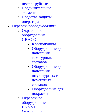
пескоструйные
Соединительные
элементы
Средства защиты
оператора
Окрасочное
оборудование
Окрасочное
оборудование
GRACO
Краскопульты
Оборудование для
нанесения
текстурных
составов
Оборудование для
нанесения
штукатурных и
цементных
составов
Оборудование для
покраски
Окрасочное
оборудование
HYVST
Окрасочные