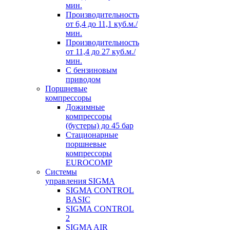
мин.
Производительноcть
от 6,4 до 11,1 куб.м./
мин.
Производительноcть
от 11,4 до 27 куб.м./
мин.
С бензиновым
приводом
Поршневые
компрессоры
Дожимные
компрессоры
(бустеры) до 45 бар
Стационарные
поршневые
компрессоры
EUROCOMP
Системы
управления SIGMA
SIGMA CONTROL
BASIC
SIGMA CONTROL
2
SIGMA AIR