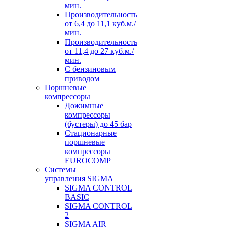
мин.
Производительноcть
от 6,4 до 11,1 куб.м./
мин.
Производительноcть
от 11,4 до 27 куб.м./
мин.
С бензиновым
приводом
Поршневые
компрессоры
Дожимные
компрессоры
(бустеры) до 45 бар
Стационарные
поршневые
компрессоры
EUROCOMP
Системы
управления SIGMA
SIGMA CONTROL
BASIC
SIGMA CONTROL
2
SIGMA AIR