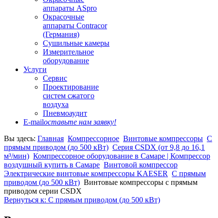
аппараты ASpro
Окрасочные
аппараты Contracor
(Германия)
Сушильные камеры
Измерительное
оборудование
Услуги
Сервис
Проектирование
систем сжатого
воздуха
Пневмоаудит
E-mail
оставьте нам заявку!
Вы здесь:
Главная
Компрессорное
Винтовые компрессоры
С
прямым приводом (до 500 кВт)
Серия СSDХ (от 9,8 до 16,1
м³/мин)
Компрессорное оборудование в Самаре | Компрессор
воздушный купить в Самаре
Винтовой компрессор
Электрические винтовые компрессоры KAESER
С прямым
приводом (до 500 кВт)
Винтовые компрессоры с прямым
приводом серии СSDХ
Вернуться к: С прямым приводом (до 500 кВт)