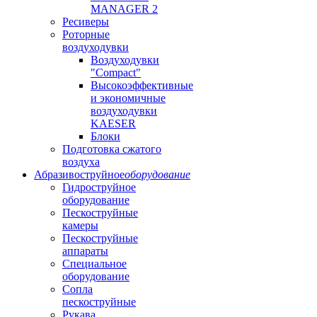
MANAGER 2
Ресиверы
Роторные
воздуходувки
Воздуходувки
"Compact"
Высокоэффективные
и экономичные
воздуходувки
KAESER
Блоки
Подготовка сжатого
воздуха
Абразивоструйное
оборудование
Гидроструйное
оборудование
Пескоструйные
камеры
Пескоструйные
аппараты
Специальное
оборудование
Сопла
пескоструйные
Рукава