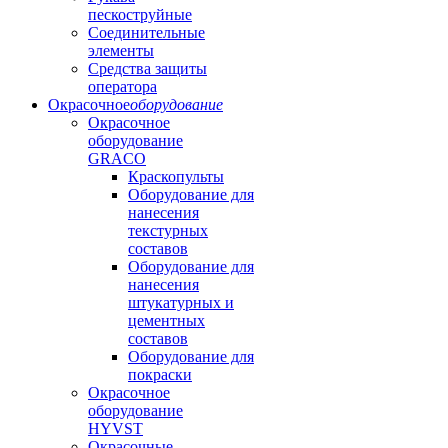
пескоструйные
Соединительные
элементы
Средства защиты
оператора
Окрасочное
оборудование
Окрасочное
оборудование
GRACO
Краскопульты
Оборудование для
нанесения
текстурных
составов
Оборудование для
нанесения
штукатурных и
цементных
составов
Оборудование для
покраски
Окрасочное
оборудование
HYVST
Окрасочные