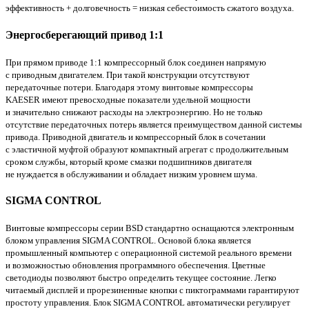
эффективность + долговечность = низкая себестоимость сжатого воздуха.
Энергосберегающий привод 1:1
При прямом приводе 1:1 компрессорный блок соединен напрямую
с приводным двигателем. При такой конструкции отсутствуют
передаточные потери. Благодаря этому винтовые компрессоры
KAESER имеют превосходные показатели удельной мощности
и значительно снижают расходы на электроэнергию. Но не только
отсутствие передаточных потерь является преимуществом данной системы
привода. Приводной двигатель и компрессорный блок в сочетании
с эластичной муфтой образуют компактный агрегат с продолжительным
сроком службы, который кроме смазки подшипников двигателя
не нуждается в обслуживании и обладает низким уровнем шума.
SIGMA CONTROL
Винтовые компрессоры серии BSD стандартно оснащаются электронным
блоком управления SIGMA CONTROL. Основой блока является
промышленный компьютер с операционной системой реального времени
и возможностью обновления программного обеспечения. Цветные
светодиоды позволяют быстро определить текущее состояние. Легко
читаемый дисплей и прорезиненные кнопки с пиктограммами гарантируют
простоту управления. Блок SIGMA CONTROL автоматически регулирует