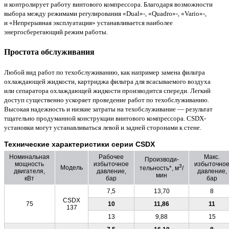
и контролирует работу винтового компрессора. Благодаря возможности
выбора между режимами регулирования «Dual»-, «Quadro»-, «Vario»-,
и «Непрерывная эксплуатация» устанавливается наиболее
энергосберегающий режим работы.
Простота обслуживания
Любой вид работ по техобслуживанию, как например замена фильтра
охлаждающей жидкости, картриджа фильтра для всасываемого воздуха
или сепаратора охлаждающей жидкости производится спереди. Легкий
доступ существенно ускоряет проведение работ по техобслуживанию.
Высокая надежность и низкие затраты на техобслуживание — результат
тщательно продуманной конструкции винтового компрессора. CSDХ-
установки могут устанавливаться левой и задней сторонами к стене.
Технические характеристики серии СSDХ
Номинальная
Рабочее
Макс.
Производи-
мощность
избыточное
избыточно
3
Модель
тельность*, м
/
двигателя,
давление,
давление,
мин
кВт
бар
бар
7,5
13,70
8
CSDX
75
10
11,86
11
137
13
9,88
15