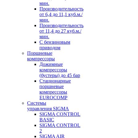
мин.
Производительноcть
от 6,4 до 11,1 куб.м./
мин.
Производительноcть
от 11,4 до 27 куб.м./
мин.
С бензиновым
приводом
Поршневые
компрессоры
Дожимные
компрессоры
(бустеры) до 45 бар
Стационарные
поршневые
компрессоры
EUROCOMP
Системы
управления SIGMA
SIGMA CONTROL
BASIC
SIGMA CONTROL
2
SIGMA AIR