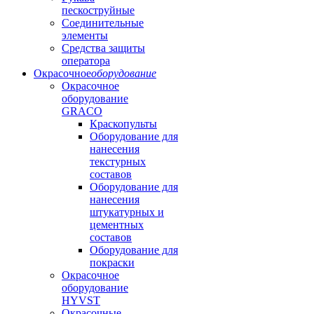
пескоструйные
Соединительные
элементы
Средства защиты
оператора
Окрасочное
оборудование
Окрасочное
оборудование
GRACO
Краскопульты
Оборудование для
нанесения
текстурных
составов
Оборудование для
нанесения
штукатурных и
цементных
составов
Оборудование для
покраски
Окрасочное
оборудование
HYVST
Окрасочные