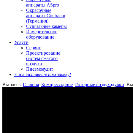
аппараты ASpro
Окрасочные
аппараты Contracor
(Германия)
Сушильные камеры
Измерительное
оборудование
Услуги
Сервис
Проектирование
систем сжатого
воздуха
Пневмоаудит
E-mail
оставьте нам заявку!
Вы здесь:
Главная
Компрессорное
Роторные воздуходувки
Вы