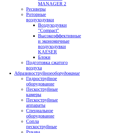
MANAGER 2
Ресиверы
Роторные
воздуходувки
Воздуходувки
"Compact"
Высокоэффективные
и экономичные
воздуходувки
KAESER
Блоки
Подготовка сжатого
воздуха
Абразивоструйное
оборудование
Гидроструйное
оборудование
Пескоструйные
камеры
Пескоструйные
аппараты
Специальное
оборудование
Сопла
пескоструйные
Рукава