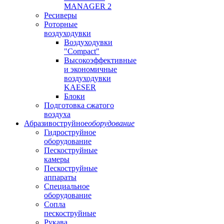
MANAGER 2
Ресиверы
Роторные
воздуходувки
Воздуходувки
"Compact"
Высокоэффективные
и экономичные
воздуходувки
KAESER
Блоки
Подготовка сжатого
воздуха
Абразивоструйное
оборудование
Гидроструйное
оборудование
Пескоструйные
камеры
Пескоструйные
аппараты
Специальное
оборудование
Сопла
пескоструйные
Рукава