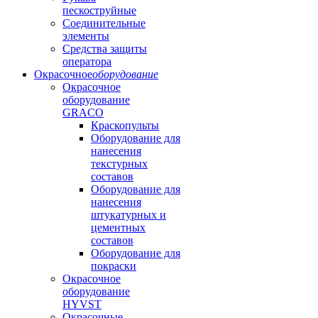
пескоструйные
Соединительные
элементы
Средства защиты
оператора
Окрасочное
оборудование
Окрасочное
оборудование
GRACO
Краскопульты
Оборудование для
нанесения
текстурных
составов
Оборудование для
нанесения
штукатурных и
цементных
составов
Оборудование для
покраски
Окрасочное
оборудование
HYVST
Окрасочные