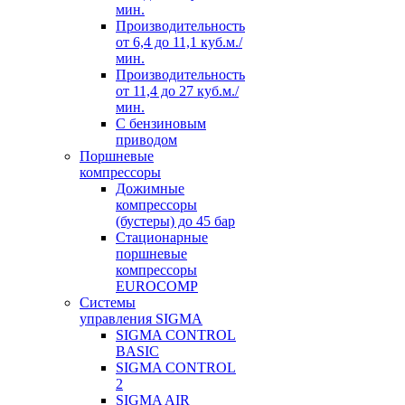
мин.
Производительноcть
от 6,4 до 11,1 куб.м./
мин.
Производительноcть
от 11,4 до 27 куб.м./
мин.
С бензиновым
приводом
Поршневые
компрессоры
Дожимные
компрессоры
(бустеры) до 45 бар
Стационарные
поршневые
компрессоры
EUROCOMP
Системы
управления SIGMA
SIGMA CONTROL
BASIC
SIGMA CONTROL
2
SIGMA AIR