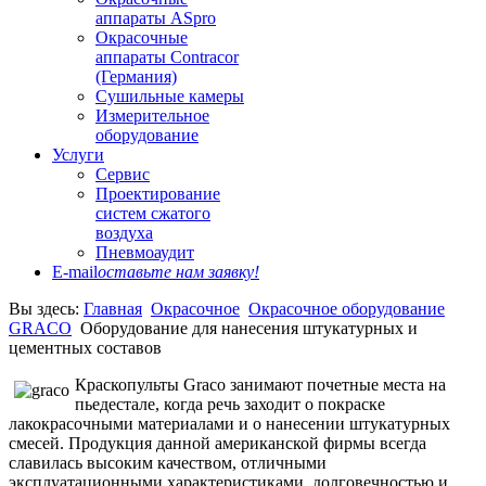
аппараты ASpro
Окрасочные
аппараты Contracor
(Германия)
Сушильные камеры
Измерительное
оборудование
Услуги
Сервис
Проектирование
систем сжатого
воздуха
Пневмоаудит
E-mail
оставьте нам заявку!
Вы здесь:
Главная
Окрасочное
Окрасочное оборудование
GRACO
Оборудование для нанесения штукатурных и
цементных составов
Краскопульты Graco занимают почетные места на
пьедестале, когда речь заходит о покраске
лакокрасочными материалами и о нанесении штукатурных
смесей. Продукция данной американской фирмы всегда
славилась высоким качеством, отличными
эксплуатационными характеристиками, долговечностью и