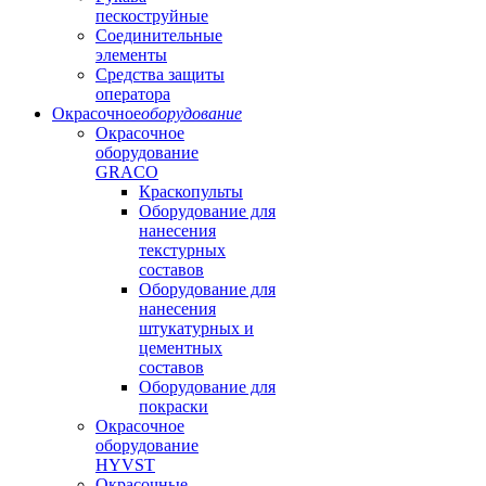
пескоструйные
Соединительные
элементы
Средства защиты
оператора
Окрасочное
оборудование
Окрасочное
оборудование
GRACO
Краскопульты
Оборудование для
нанесения
текстурных
составов
Оборудование для
нанесения
штукатурных и
цементных
составов
Оборудование для
покраски
Окрасочное
оборудование
HYVST
Окрасочные