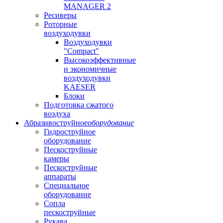
MANAGER 2
Ресиверы
Роторные
воздуходувки
Воздуходувки
"Compact"
Высокоэффективные
и экономичные
воздуходувки
KAESER
Блоки
Подготовка сжатого
воздуха
Абразивоструйное
оборудование
Гидроструйное
оборудование
Пескоструйные
камеры
Пескоструйные
аппараты
Специальное
оборудование
Сопла
пескоструйные
Рукава