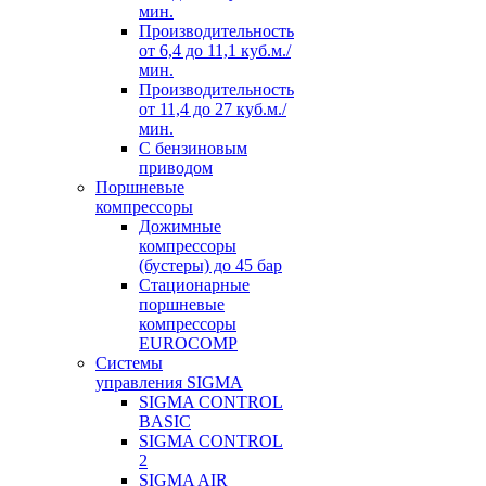
мин.
Производительноcть
от 6,4 до 11,1 куб.м./
мин.
Производительноcть
от 11,4 до 27 куб.м./
мин.
С бензиновым
приводом
Поршневые
компрессоры
Дожимные
компрессоры
(бустеры) до 45 бар
Стационарные
поршневые
компрессоры
EUROCOMP
Системы
управления SIGMA
SIGMA CONTROL
BASIC
SIGMA CONTROL
2
SIGMA AIR