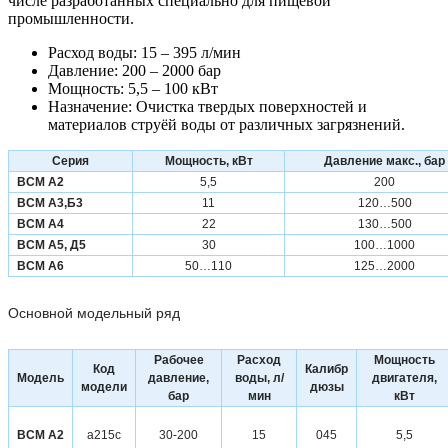
числе разработанных специально для пищевой
промышленности.
Расход воды: 15 – 395 л/мин
Давление: 200 – 2000 бар
Мощность: 5,5 – 100 кВт
Назначение: Очистка твердых поверхностей и
материалов струёй воды от различных загрязнений.
Серия
Мощность, кВт
Давление макс., бар
ВСМ А2
5,5
200
ВСМ А3,Б3
11
120…500
ВСМ А4
22
130…500
ВСМ А5, Д5
30
100…1000
ВСМ А6
50…110
125…2000
Основной модельный ряд
Рабочее
Расход
Мощность
Код
Калибр
Модель
давление,
воды, л/
двигателя,
модели
дюзы
бар
мин
кВт
ВСМ А2
а215с
30-200
15
045
5,5