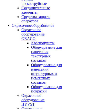
пескоструйные
Соединительные
элементы
Средства защиты
оператора
Окрасочное
оборудование
Окрасочное
оборудование
GRACO
Краскопульты
Оборудование для
нанесения
текстурных
составов
Оборудование для
нанесения
штукатурных и
цементных
составов
Оборудование для
покраски
Окрасочное
оборудование
HYVST
Окрасочные