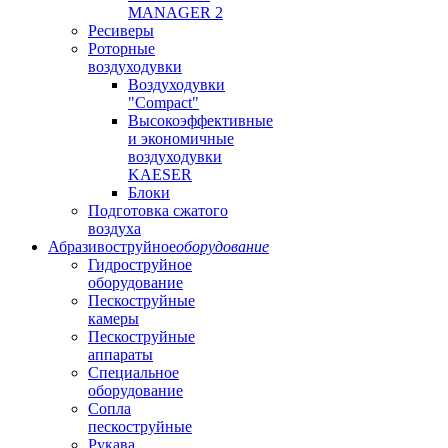
MANAGER 2
Ресиверы
Роторные
воздуходувки
Воздуходувки
"Compact"
Высокоэффективные
и экономичные
воздуходувки
KAESER
Блоки
Подготовка сжатого
воздуха
Абразивоструйное
оборудование
Гидроструйное
оборудование
Пескоструйные
камеры
Пескоструйные
аппараты
Специальное
оборудование
Сопла
пескоструйные
Рукава