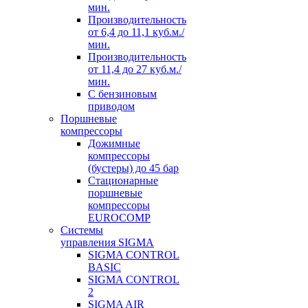
мин.
Производительноcть
от 6,4 до 11,1 куб.м./
мин.
Производительноcть
от 11,4 до 27 куб.м./
мин.
С бензиновым
приводом
Поршневые
компрессоры
Дожимные
компрессоры
(бустеры) до 45 бар
Стационарные
поршневые
компрессоры
EUROCOMP
Системы
управления SIGMA
SIGMA CONTROL
BASIC
SIGMA CONTROL
2
SIGMA AIR